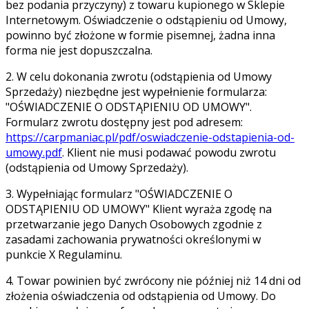
bez podania przyczyny) z towaru kupionego w Sklepie
Internetowym. Oświadczenie o odstąpieniu od Umowy,
powinno być złożone w formie pisemnej, żadna inna
forma nie jest dopuszczalna.
2. W celu dokonania zwrotu (odstąpienia od Umowy
Sprzedaży) niezbędne jest wypełnienie formularza:
"OŚWIADCZENIE O ODSTĄPIENIU OD UMOWY".
Formularz zwrotu dostępny jest pod adresem:
https://carpmaniac.pl/pdf/oswiadczenie-odstapienia-od-
umowy.pdf
. Klient nie musi podawać powodu zwrotu
(odstąpienia od Umowy Sprzedaży).
3. Wypełniając formularz "OŚWIADCZENIE O
ODSTĄPIENIU OD UMOWY" Klient wyraża zgodę na
przetwarzanie jego Danych Osobowych zgodnie z
zasadami zachowania prywatności określonymi w
punkcie X Regulaminu.
4. Towar powinien być zwrócony nie później niż 14 dni od
złożenia oświadczenia od odstąpienia od Umowy. Do