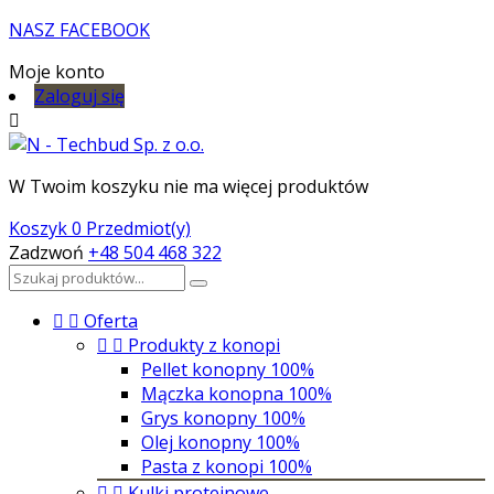
NASZ FACEBOOK
Moje konto
Zaloguj się

W Twoim koszyku nie ma więcej produktów
Koszyk
0 Przedmiot(y)
Zadzwoń
+48 504 468 322


Oferta


Produkty z konopi
Pellet konopny 100%
Mączka konopna 100%
Grys konopny 100%
Olej konopny 100%
Pasta z konopi 100%


Kulki proteinowe