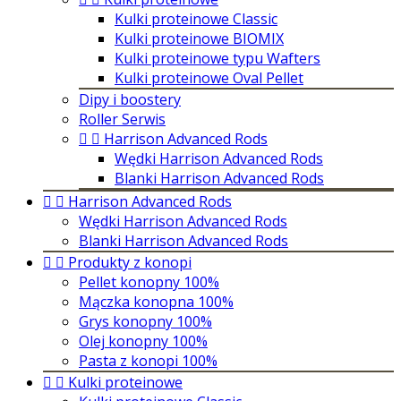
Kulki proteinowe Classic
Kulki proteinowe BIOMIX
Kulki proteinowe typu Wafters
Kulki proteinowe Oval Pellet
Dipy i boostery
Roller Serwis


Harrison Advanced Rods
Wędki Harrison Advanced Rods
Blanki Harrison Advanced Rods


Harrison Advanced Rods
Wędki Harrison Advanced Rods
Blanki Harrison Advanced Rods


Produkty z konopi
Pellet konopny 100%
Mączka konopna 100%
Grys konopny 100%
Olej konopny 100%
Pasta z konopi 100%


Kulki proteinowe