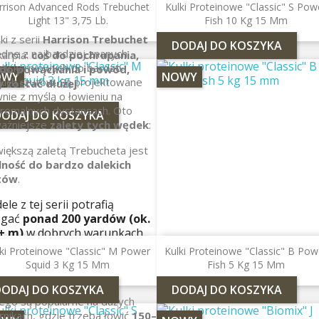
uralna oleistość
rrison Advanced Rods Trebuchet
Kulki Proteinowe "Classic" S Pow
alny do nęcenia punktowego i
Light 13" 3,75 Lb.
Fish 10 Kg 15 Mm
sowego
i z serii
Harrison Trebuchet
DODAJ DO KOSZYKA
edne z najbardziej znanych
karpia:
coś do pochrupania,
ek karpiowych do bardzo
 do powąchania i powód,
OWY
NOWY
kich rzutów. Są projektowane
y zostać dłużej
.
nie z myślą o łowieniu na
remalnych dystansach. Oto
DODAJ DO KOSZYKA
ważniejsze
zalety tych wędek
:
iększą zaletą Trebucheta jest
lność do bardzo dalekich
tów
.
le z tej serii potrafią
ągać
ponad 200 yardów (ok.
+ m)
w dobrych warunkach
sje turniejowe osiągały nawet
ki Proteinowe "Classic" M Power
Kulki Proteinowe "Classic" B Pow
ad 250 m w rzutach
Squid 3 Kg 15 Mm
Fish 5 Kg 15 Mm
tingowych
DODAJ DO KOSZYKA
DODAJ DO KOSZYKA
ego są popularne na dużych
rnikach, gdzie trzeba łowić
150–