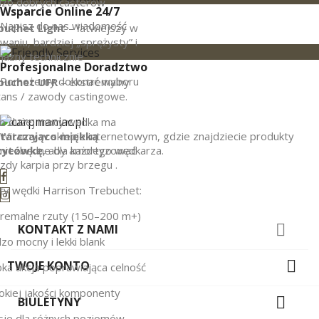
dzo dobrych casterów
Wsparcie Online 24/7
Napisz do nas wiadomość
buchet Light
– łatwiejszy w
waniu, bardziej „sprężysty” i
jazny technicznie
Profesjonalne Doradztwo
Pomożemy dokonać wyboru
buchet UFR
– ekstremalny
ans / zawody castingowe.
o dużej mocy wędka ma
tarczająco miękką
Witamy w sklepie internetowym, gdzie znajdziecie produkty
zytówkę
, aby amortyzować
niezbędne dla każdego wędkarza.
zdy karpia przy brzegu .
ty wędki Harrison Trebuchet:
tremalne rzuty (150–200 m+)

KONTAKT Z NAMI
zo mocny i lekki blank

TWOJE KONTO
ka akcja poprawiająca celność
kiej jakości komponenty

BIULETYNY
sje dla różnych poziomów