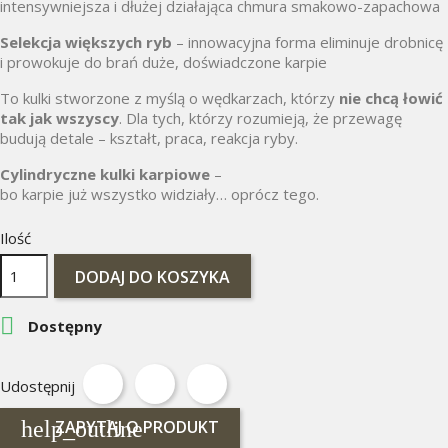
intensywniejsza i dłużej działająca chmura smakowo-zapachowa
Selekcja większych ryb
– innowacyjna forma eliminuje drobnicę
i prowokuje do brań duże, doświadczone karpie
To kulki stworzone z myślą o wędkarzach, którzy
nie chcą łowić
tak jak wszyscy
. Dla tych, którzy rozumieją, że przewagę
budują detale – kształt, praca, reakcja ryby.
Cylindryczne kulki karpiowe
–
bo karpie już wszystko widziały… oprócz tego.
Ilość
DODAJ DO KOSZYKA

Dostępny
Udostępnij
help_outline
ZAPYTAJ O PRODUKT