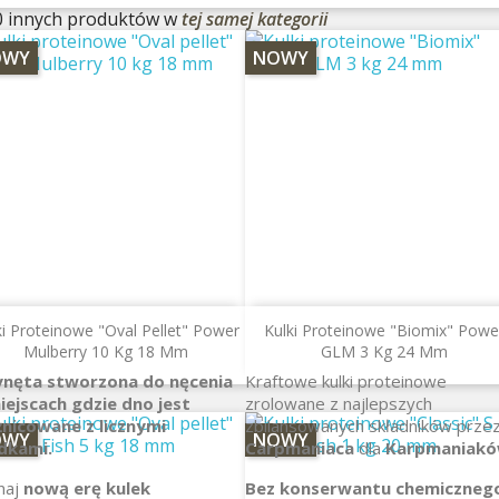
0 innych produktów w
tej samej kategorii
OWY
NOWY
ki Proteinowe "Oval Pellet" Power
Kulki Proteinowe "Biomix" Powe
Mulberry 10 Kg 18 Mm
GLM 3 Kg 24 Mm
ynęta stworzona do nęcenia
Kraftowe kulki proteinowe
iejscach gdzie dno jest
zrolowane z najlepszych
żnicowane z licznymi
zbilansowanych składników prze
OWY
NOWY
dkami.
Carpmaniaca
dla
Karpmaniakó
naj
nową erę kulek
Bez konserwantu chemiczneg