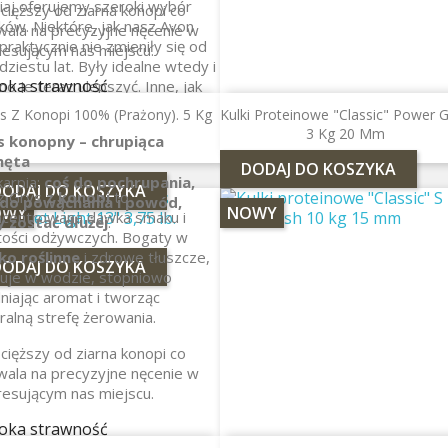
iaj oferujemy szeroki wybór
 cięższy od ziarna konopi co
ków. Niektóre, jak nasz Avon
ala na precyzyjne nęcenie w
 praktycznie nie zmieniły się od
resującym nas miejscu.
ziestu lat. Były idealne wtedy i
oka strawność
no je teraz ulepszyć. Inne, jak
uralna oleistość
 Trebuchet UFR, ucieleśniają
s Z Konopi 100% (prażony). 5 Kg
Kulki Proteinowe "Classic" Power
alny do nęcenia punktowego i
e pomysły, aby zapewnić
3 Kg 20 Mm
s konopny – chrupiąca
sowego
kie rzuty i kontrolę skrętu.
hęta
DODAJ DO KOSZYKA
karpia:
coś do pochrupania,
DODAJ DO KOSZYKA
z Grys
z konopi
to
 do powąchania i powód,
OWY
NOWY
ncentrowana dawka smaku i
y zostać dłużej
.
tości odżywczych. Bogaty w
ko roślinne
i zdrowe tłuszcze,
DODAJ DO KOSZYKA
uje w wodzie, stopniowo
niając aromat i tworząc
ralną strefę żerowania.
 cięższy od ziarna konopi co
ala na precyzyjne nęcenie w
resującym nas miejscu.
oka strawność