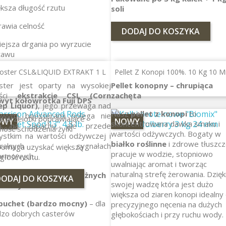
ksza długość rzutu
soli
awia celność
DODAJ DO KOSZYKA
ejsza drgania po wyrzucie
tawu
i mają wysokiej klasy
oster CSL&LIQUID EXTRAKT 1 L
Pellet Z Konopi 100%. 10 Kg 10 
enty, np.:
ster jest oparty na wysokiej
Pellet konopny – chrupiąca
ści
ekstrakcie CSL (Corn
zachęta
wyt kołowrotka Fuji DPS
ep Liquor)
, jego przewaga nad
Nasz
pellet z konopi
to
owymi boosterami polega nie
ie przelotki poprawiające
OWY
NOWY
skoncentrowana dawka smaku i
ko na zapachu, ale przede
ność schodzenia żyłki
wartości odżywczych. Bogaty w
ystkim na wartości odżywczej i
białko roślinne
i zdrowe tłuszcz
turalnych sygnałach
pomaga uzyskać większą
pracuje w wodzie, stopniowo
armowych.
głość rzutu.
uwalniając aromat i tworząc
naturalną strefę żerowania. Dzięk
sje dopasowane do różnych
DODAJ DO KOSZYKA
swojej wadzę która jest dużo
karzy
większa od ziaren konopi idealny
buchet (bardzo mocny)
– dla
precyzyjnego nęcenia na dużych
dzo dobrych casterów
głębokościach i przy ruchu wody.