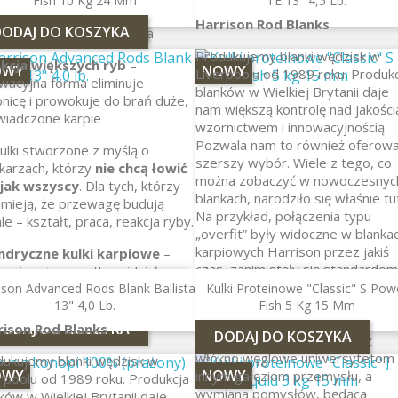
Fish 10 Kg 24 Mm
TE 13" 4,5 Lb.
nsywniejsza i dłużej działająca
DODAJ DO KOSZYKA
Harrison Rod Blanks
DODAJ DO KOSZYKA
ura smakowo-zapachowa
Produkujemy blanki wędzisk w
ekcja większych ryb
–
OWY
NOWY
Liverpoolu od 1989 roku. Produk
wacyjna forma eliminuje
blanków w Wielkiej Brytanii daje
nicę i prowokuje do brań duże,
nam większą kontrolę nad jakości
wiadczone karpie
wzornictwem i innowacyjnością.
Pozwala nam to również oferow
ulki stworzone z myślą o
szerszy wybór. Wiele z tego, co
karzach, którzy
nie chcą łowić
można zobaczyć w nowoczesnyc
 jak wszyscy
. Dla tych, którzy
blankach, narodziło się właśnie tut
mieją, że przewagę budują
Na przykład, połączenia typu
le – kształt, praca, reakcja ryby.
„overfit” były widoczne w blanka
karpiowych Harrison przez jakiś
indryczne kulki karpiowe
–
czas, zanim stały się standardem
arpie już wszystko widziały…
Nie stoimy w miejscu. Każdego r
cz tego.
ison Advanced Rods Blank Ballista
Kulki Proteinowe "Classic" S Pow
realizujemy projekty badawcze,
13" 4,0 Lb.
Fish 5 Kg 15 Mm
które posuwają nas naprzód.
DODAJ DO KOSZYKA
rison Rod Blanks
DODAJ DO KOSZYKA
Harrisons dostarcza również
włókno węglowe uniwersytetom 
ukujemy blanki wędzisk w
OWY
NOWY
innym gałęziom przemysłu, a
rpoolu od 1989 roku. Produkcja
wymiana pomysłów, będąca
ków w Wielkiej Brytanii daje