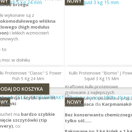
OWY
NOWY
 m od brzegu
.
ki wykonane są z
okomodułowego włókna
lowego (high modulus
bon)
i lekkich wzmocnień
bonowych.
 to:
 moc w dolniku
rność na przeciążenia przy
lki Proteinowe "Classic" S Power
Kulki Proteinowe "Biomix" J Pow
ie
Fish 5 Kg 24 Mm
Squid 3 Kg 15 Mm
Kraftowe kulki proteinowe
sunkowo niską wagę
DODAJ DO KOSZYKA
zrolowane z najlepszych
bka akcja i szybki powrót
zbilansowanych składników prze
OWY
NOWY
zytówki
Carpmaniaca
dla
Karpmaniakó
buchet ma
bardzo szybkie
Bez konserwantu chemiczneg
nięcie szczytówki (tip
tylko sól......
overy)
, co:
Pakowane po 3 kg kulek + 1 k