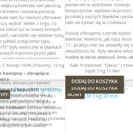
pionierem w dziedzinie rozwoju
większą kontrolę nad jakością,
kompozytów, wpływa na proces
nictwem i innowacyjnością.
produkcji naszych blanków i pozw
wala nam to również oferować
nam utrzymać się w czołówce.
szy wybór. Wiele z tego, co
na zobaczyć w nowoczesnych
Dzisiaj oferujemy szeroki wybór
kach, narodziło się właśnie tutaj.
blanków. Niektóre, jak nasz Avon
rzykład, połączenia typu
11′, praktycznie nie zmieniły się 
rfit” były widoczne w blankach
dwudziestu lat. Były idealne wted
iowych Harrison przez jakiś
trudno je teraz ulepszyć. Inne, ja
, zanim stały się standardem.
nasz Trebuchet UFR, ucieleśniają
stoimy w miejscu. Każdego roku
s Z Konopi 100% (prażony). 10 Kg
Kulki Proteinowe "Classic" J Pow
nowe pomysły, aby zapewnić
izujemy projekty badawcze,
Squid 3 Kg 15 Mm
s konopny – chrupiąca
dalekie rzuty i kontrolę skrętu.
e posuwają nas naprzód.
hęta
DODAJ DO KOSZYKA
isons dostarcza również
DODAJ DO KOSZYKA
kno węglowe uniwersytetom i
z Grys
z konopi
to
OWY
NOWY
m gałęziom przemysłu, a
ncentrowana dawka smaku i
iana pomysłów, będąca
tości odżywczych. Bogaty w
ierem w dziedzinie rozwoju
ko roślinne
i zdrowe tłuszcze,
pozytów, wpływa na proces
uje w wodzie, stopniowo
ukcji naszych blanków i pozwala
niając aromat i tworząc
utrzymać się w czołówce.
ralną strefę żerowania.