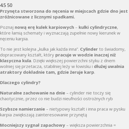
4.5
50
Przynęta stworzona do nęcenia w miejscach gdzie dno jest
zróżnicowane z licznymi spadkami.
Poznaj
nową erę kulek karpiowych
–
kulki cylindryczne
,
które łamią schematy i wyznaczają zupełnie nowy kierunek w
nęceniu karpia.
To nie jest kolejna „kulka jak każda inna”.
Cylinder
to świadomy,
dopracowany kształt, który
pracuje w wodzie inaczej niż
klasyczna kula
. Dzięki większej powierzchni styku z dnem
wolniej się przetacza, stabilniej leży w łowisku i
dłużej uwalnia
atraktory dokładnie tam, gdzie żeruje karp
.
Dlaczego cylindry?
Naturalne zachowanie na dnie
– cylinder nie toczy się
chaotycznie, przez co nie budzi nieufności ostrożnych ryb
Szybsze namierzanie
– nietypowy kształt i inna praca w pysku
karpia zwiększają zainteresowanie przynętą
Mocniejszy sygnał zapachowy
– większa powierzchnia =