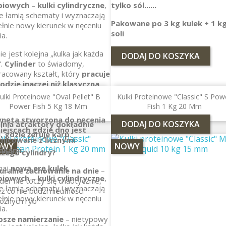
piowych
–
kulki cylindryczne
,
tylko sól......
e łamią schematy i wyznaczają
Pakowane po 3 kg kulek + 1 k
łnie nowy kierunek w nęceniu
soli
ia.
ie jest kolejna „kulka jak każda
DODAJ DO KOSZYKA
”.
Cylinder
to świadomy,
acowany kształt, który
pracuje
odzie inaczej niż klasyczna
a
. Dzięki większej powierzchni
ulki Proteinowe "Oval Pellet" B
Kulki Proteinowe "Classic" S Pow
u z dnem wolniej się przetacza,
Power Fish 5 Kg 18 Mm
Fish 1 Kg 20 Mm
ilniej leży w łowisku i
dłużej
ynęta stworzona do nęcenia
DODAJ DO KOSZYKA
lnia atraktory dokładnie
iejscach gdzie dno jest
, gdzie żeruje karp
.
żnicowane z licznymi
OWY
NOWY
dkami.
czego cylindry?
naj
nową erę kulek
uralne zachowanie na dnie
–
piowych
–
kulki cylindryczne
,
nder nie toczy się chaotycznie,
e łamią schematy i wyznaczają
z co nie budzi nieufności
łnie nowy kierunek w nęceniu
ożnych ryb
ia.
bsze namierzanie
– nietypowy